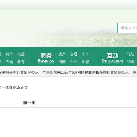
游
特产
白莲
房产
交通
车市
论坛
影
专题
教育
招商
企业
加盟
访谈
报受理处置情况公示
·
广昌新闻网2026年6月网络侵权举报受理处置情况公示
·
关于注
育
>
体育赛场
正文
前一页