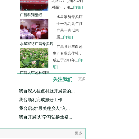
北路177（消防队斜
对面）；服...
[详细]
广昌科翔壁纸
水星家纺专卖店
于一九九九年驻
广昌一直以来
秉...
[详细]
水星家纺广昌专卖店
广昌县盱丰白莲
生产专业合作社，
成立于2011年...
[详
细]
广昌太空莲种销售
关注我们
更多
·
我台深入挂点村就开展党的...
·
我台顺利完成搬迁工作
·
我台启动“最美莲乡人”入...
·
我台开展以“学习弘扬焦裕...
更多