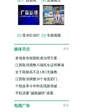
广昌新闻
莲城视点
莲乡红绿灯
专题视频
媒体关注
更多
·
多地发布校园欺凌治理方案 ...
·
江西取消调整35项民生证明事项
·
女子因身高不足1米5无缘教...
·
江西取消调整30个省直部门...
·
个税改革今年料实现新突破 ...
·
手机流量“越跑越快”成通...
电视广告
更多