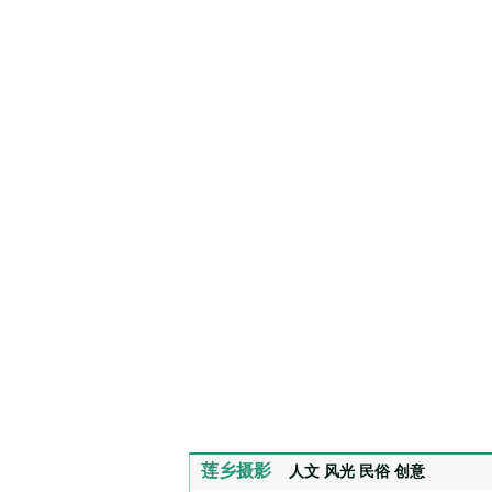
莲乡摄影
人文
风光
民俗
创意