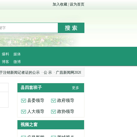
加入收藏
|
设为首页
爆料
媒体
博客
微博
销新闻记者证的公示
·
公 示
·
广昌新闻网2026年5月网络侵权举报受理处置情况公示
·
县四套班子
更多
县委领导
政府领导
人大领导
政协领导
视频之窗