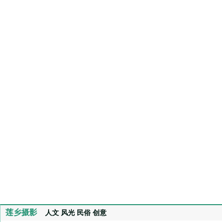
莲乡摄影
人文
风光
民俗
创意