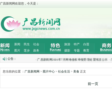
广昌新闻网欢迎您，今天是：
新闻
民生
社会
旅游
特产
白莲
图片
莲乡
政务
摄影
专题
教育
公告：
·
广昌新闻网2026年7月网络侵权举报受理处置情况公示
·
广昌
您当前的位置 ：
广昌新闻网
>
图片中心
>
社会生活
>
美食
正文
前一页