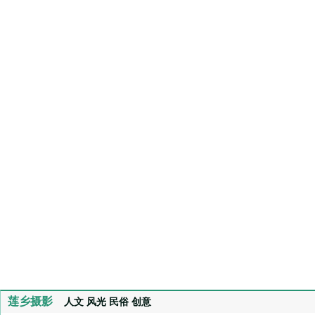
莲乡摄影
人文
风光
民俗
创意