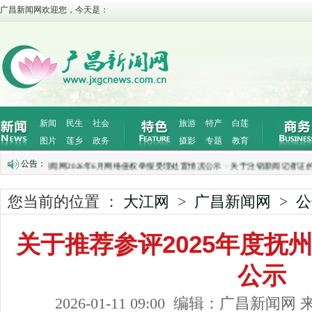
广昌新闻网欢迎您，今天是：
新闻
民生
社会
旅游
特产
白莲
图片
莲乡
政务
摄影
专题
教育
公告：
示
·
广昌新闻网2026年6月网络侵权举报受理处置情况公示
·
关于注销新闻记者证的公
您当前的位置 ：
大江网
>
广昌新闻网
>
公
关于推荐参评2025年度抚
公示
2026-01-11 09:00 编辑：广昌