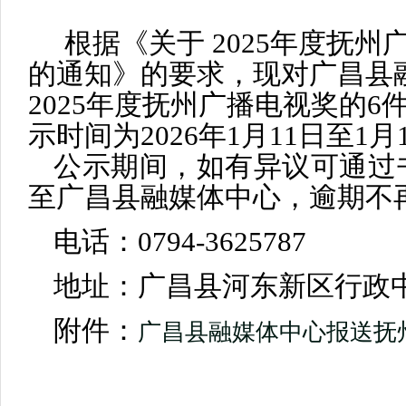
根据《关于
2025年度
抚州
的通知》的要求，现对
广昌县
202
5
年度
抚州
广播电视奖的
6
示时间为
2026年1月1
1
日至
1月
公示期间，如有异议可通过
至
广昌县
融媒体中心，逾期不
电话：
07
94
-
3625787
地址：
广昌县河东新区
行政
附件：
广昌县融媒体中心报送抚