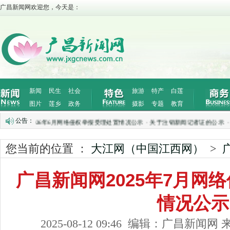
广昌新闻网欢迎您，今天是：
新闻
民生
社会
旅游
特产
白莲
图片
莲乡
政务
摄影
专题
教育
公告：
新闻网2026年6月网络侵权举报受理处置情况公示
·
关于注销新闻记者证的公示
·
公 
您当前的位置 ：
大江网（中国江西网）
>
广昌新闻网2025年7月网
情况公示
2025-08-12 09:46 编辑：广昌