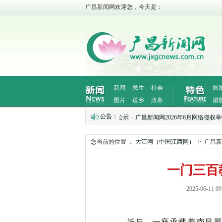
广昌新闻网欢迎您，今天是：
新闻
民生
社会
旅
图片
莲乡
政务
摄
公告：
026年7月网络侵权举报受理处置情况公示
·
广昌新闻网2026年6月网络侵权举报受理
您当前的位置 ：
大江网（中国江西网）
>
广昌新
一门三百
2025-06-
一座承载着南昌