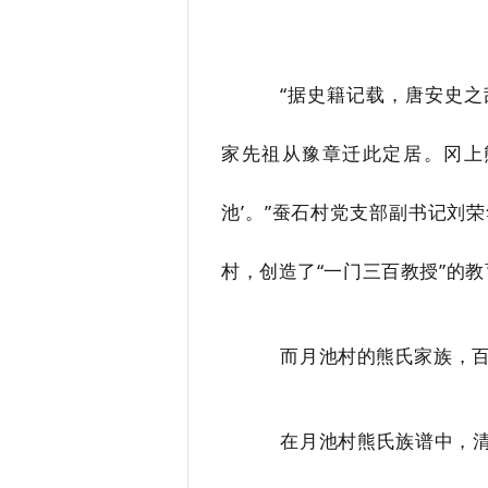
“据史籍记载，唐安史
家先祖从豫章迁此定居。冈上
池’。”蚕石村党支部副书记刘
村，创造了“一门三百教授”的
而月池村的熊氏家族，百
在月池村熊氏族谱中，