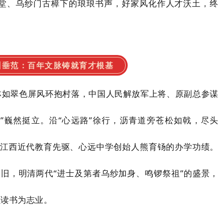
堂、乌纱门古樟下的琅琅书声，好家风化作人才沃土，终
训垂范：百年文脉铸就育才根基
林如翠色屏风环抱村落，中国人民解放军上将、原副总参谋
”巍然挺立。沿
“
心远路
”
徐行，沥青道旁苍松如戟，尽头
江西近代教育先驱、心远中学创始人熊育钖的办学功绩。
依旧，明清两代
“
进士及第者乌纱加身、鸣锣祭祖
”
的盛景，
以读书为志业。