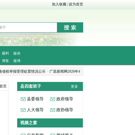
加入收藏
|
设为首页
爆料
媒体
博客
微博
举报受理处置情况公示
·
广昌新闻网2026年4月网络侵权举报受理处置情况公示
·
广昌新
首页
县四套班子
更多
县委领导
政府领导
人大领导
政协领导
视频之窗