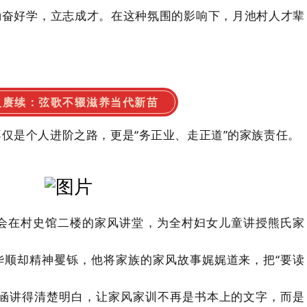
勤奋好学，立志成才。在这种氛围的影响下，月池村人才辈
火赓续：弦歌不辍滋养当代新苗
仅是个人进阶之路，更是“务正业、走正道”的家族责任。
会在村史馆二楼的家风讲堂，为全村妇女儿童讲授熊氏家
华顺却精神矍铄，他将家族的家风故事娓娓道来，把“要读
内涵讲得清楚明白，让家风家训不再是书本上的文字，而是