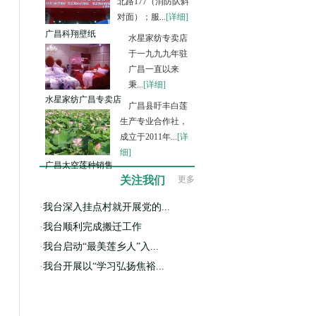
北路177（消防队斜
对面）；服...
[详细]
广昌科翔壁纸
水星家纺专卖店
于一九九九年驻
广昌一直以来
秉...
[详细]
水星家纺广昌专卖店
广昌县盱丰白莲
生产专业合作社，
成立于2011年...
[详
细]
广昌太空莲种销售
关注我们
更多
·
我台深入挂点村就开展党的...
·
我台顺利完成搬迁工作
·
我台启动“最美莲乡人”入...
·
我台开展以“学习弘扬焦裕...