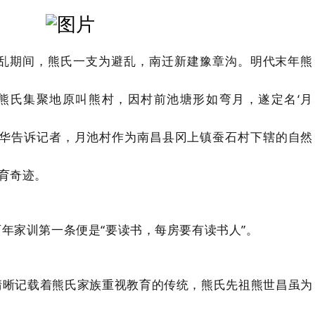
之乱期间，熊氏一支为避乱，南迁新建豫章沟。明代末年熊
熊氏集聚地原叫熊村，因村前池塘形如弯月，遂定名‘月
荣华告诉记者，月池村作为南昌县冈上镇蚕石村下辖的自然
教育奇迹。
年家训第一条便是“要读书，每房要有读书人”。
清晰记载着熊氏家族重视教育的传统，熊氏先祖熊世昌虽为