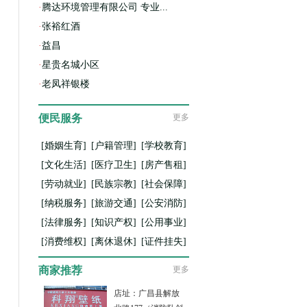
·
腾达环境管理有限公司 专业...
·
张裕红酒
·
益昌
·
星贵名城小区
·
老凤祥银楼
便民服务
更多
[婚姻生育]
[户籍管理]
[学校教育]
[文化生活]
[医疗卫生]
[房产售租]
[劳动就业]
[民族宗教]
[社会保障]
[纳税服务]
[旅游交通]
[公安消防]
[法律服务]
[知识产权]
[公用事业]
[消费维权]
[离休退休]
[证件挂失]
商家推荐
更多
店址：广昌县解放