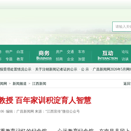
游
特产
白莲
房产
交通
车市
论坛
影
专题
教育
招商
企业
加盟
访谈
处置情况公示
·
关于注销新闻记者证的公示
·
公 示
·
广昌新闻网2026年5月网络侵权
闻网
>
新闻频道
>
江西新闻
返回
教授 百年家训积淀育人智慧
11 09:06 编辑：广昌新闻网 来源：“江西宣传”微信公众号
厚重教育记忆的纪念馆——心远教育纪念馆，在南昌县冈上