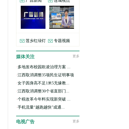
广昌新闻
莲城视点
莲乡红绿灯
专题视频
媒体关注
更多
·
多地发布校园欺凌治理方案 ...
·
江西取消调整35项民生证明事项
·
女子因身高不足1米5无缘教...
·
江西取消调整30个省直部门...
·
个税改革今年料实现新突破 ...
·
手机流量“越跑越快”成通...
电视广告
更多