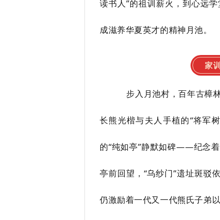
读书人
”
的祖训薪火，到心远学
成滋养华夏英才的精神月池。
家
步入月池村，百年古樟
长熊光楷与夫人手植的“将军树
的
“
纯如亭
”
静默如碑
——
纪念着
亭前回望，
“
乌纱门
”
遗址斑驳
仍激励着一代又一代熊氏子弟