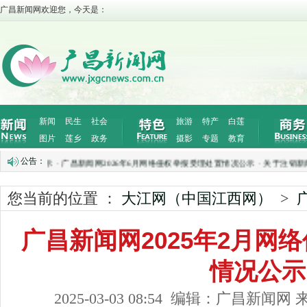
广昌新闻网欢迎您，今天是：
新闻
民生
社会
旅游
特产
白莲
图片
莲乡
政务
摄影
专题
教育
公告：
置情况公示
·
广昌新闻网2026年6月网络侵权举报受理处置情况公示
·
关于注销新闻记
您当前的位置 ：
大江网（中国江西网）
>
广昌新闻网2025年2月网
情况公示
2025-03-03 08:54 编辑：广昌