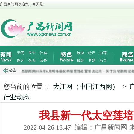
广昌新闻网欢迎您，今天是：
新闻
民生
社会
旅游
特产
白莲
图片
莲乡
政务
摄影
专题
教育
公告：
公示
·
广昌新闻网2026年6月网络侵权举报受理处置情况公示
·
关于注销新闻记者证的
您当前的位置 ：
大江网（中国江西网）
>
行业动态
我县新一代太空莲培
2022-04-26 16:47 编辑：广昌