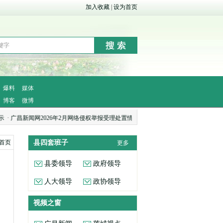
加入收藏
|
设为首页
爆料
媒体
博客
微博
昌新闻网2026年2月网络侵权举报受理处置情况公示
·
广昌县融媒体中心拟通过2025
首页
县四套班子
更多
县委领导
政府领导
人大领导
政协领导
视频之窗