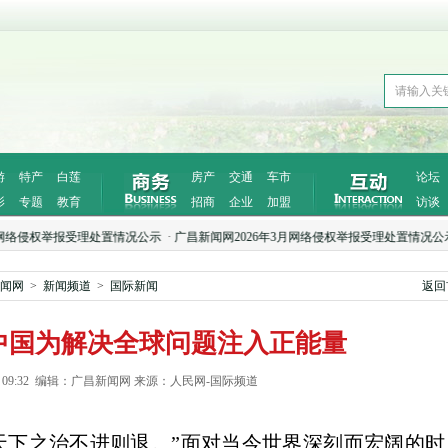
游
特产
白莲
房产
交通
车市
论坛
影
专题
教育
招商
企业
加盟
访谈
侵权举报受理处置情况公示
·
广昌新闻网2026年3月网络侵权举报受理处置情况公示
·
广
闻网
>
新闻频道
>
国际新闻
返回
中国为解决全球问题注入正能量
1-24 09:32 编辑：广昌新闻网 来源：人民网-国际频道
天下之治不进则退。”面对当今世界深刻而宏阔的时