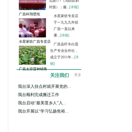
北路177（消防队斜
对面）；服...
[详细]
广昌科翔壁纸
水星家纺专卖店
于一九九九年驻
广昌一直以来
秉...
[详细]
水星家纺广昌专卖店
广昌县盱丰白莲
生产专业合作社，
成立于2011年...
[详
细]
广昌太空莲种销售
关注我们
更多
·
我台深入挂点村就开展党的...
·
我台顺利完成搬迁工作
·
我台启动“最美莲乡人”入...
·
我台开展以“学习弘扬焦裕...