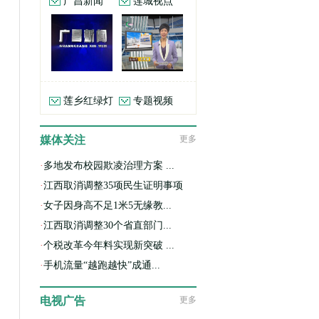
广昌新闻
莲城视点
莲乡红绿灯
专题视频
媒体关注
更多
·
多地发布校园欺凌治理方案 ...
·
江西取消调整35项民生证明事项
·
女子因身高不足1米5无缘教...
·
江西取消调整30个省直部门...
·
个税改革今年料实现新突破 ...
·
手机流量“越跑越快”成通...
电视广告
更多