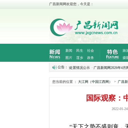
广昌新闻网欢迎您，今天是：
新闻
民生
社会
旅
图片
莲乡
政务
摄
公告：
广昌新闻网2026年5月网络侵权举报受理处置情况公示
·
广昌新闻网2026年4月网络
您当前的位置 ：
大江网（中国江西网）
>
广昌新
国际观察：
2022-0
“天下之势不盛则衰，