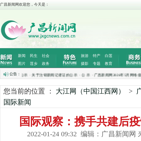
广昌新闻网欢迎您，今天是：
新闻
民生
社会
旅游
特产
白莲
图片
莲乡
政务
摄影
专题
教育
公告：
置情况公示
·
关于注销新闻记者证的公示
·
公 示
·
广昌新闻网2026年5月网络侵权举
您当前的位置 ：
大江网（中国江西网）
>
国际新闻
国际观察：携手共建后疫
2022-01-24 09:32 编辑：广昌新