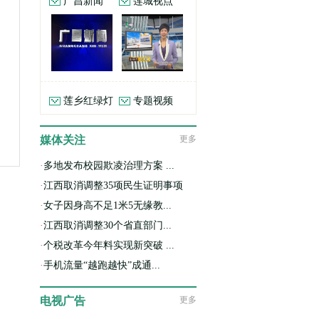
广昌新闻
莲城视点
莲乡红绿灯
专题视频
媒体关注
更多
·
多地发布校园欺凌治理方案 ...
·
江西取消调整35项民生证明事项
·
女子因身高不足1米5无缘教...
·
江西取消调整30个省直部门...
·
个税改革今年料实现新突破 ...
·
手机流量“越跑越快”成通...
电视广告
更多