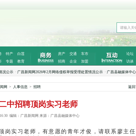
游
特产
白莲
房产
交通
车市
论坛
影
专题
教育
招商
企业
加盟
访谈
公示
·
广昌新闻网2026年2月网络侵权举报受理处置情况公示
·
广昌县融媒体中心拟通过
闻网
>
人事信息
>
招聘
返回
二中招聘顶岗实习老师
-17 16:30 编辑：广昌新闻网 来源：广昌县融媒体中心
顶岗实习老师，有意愿的青年才俊，请联系廖主任