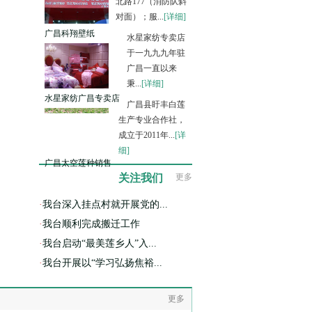
北路177（消防队斜
对面）；服...
[详细]
广昌科翔壁纸
水星家纺专卖店
于一九九九年驻
广昌一直以来
秉...
[详细]
水星家纺广昌专卖店
广昌县盱丰白莲
生产专业合作社，
成立于2011年...
[详
细]
广昌太空莲种销售
关注我们
更多
·
我台深入挂点村就开展党的...
·
我台顺利完成搬迁工作
·
我台启动“最美莲乡人”入...
·
我台开展以“学习弘扬焦裕...
更多