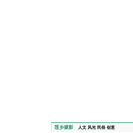
莲乡摄影
人文
风光
民俗
创意