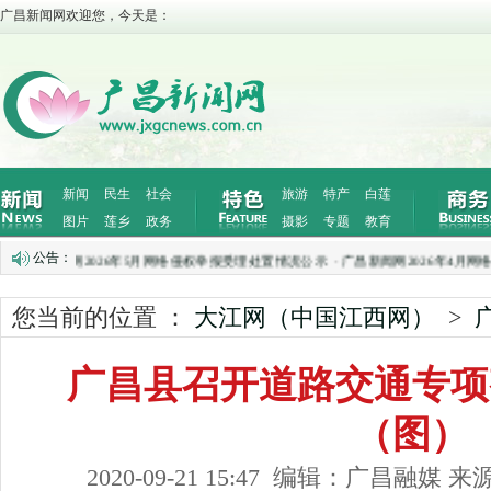
广昌新闻网欢迎您，今天是：
新闻
民生
社会
旅游
特产
白莲
图片
莲乡
政务
摄影
专题
教育
公告：
广昌新闻网2026年5月网络侵权举报受理处置情况公示
·
广昌新闻网2026年4月网络
您当前的位置 ：
大江网（中国江西网）
>
广昌县召开道路交通专项
（图）
2020-09-21 15:47 编辑：广昌