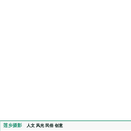
莲乡摄影
人文
风光
民俗
创意