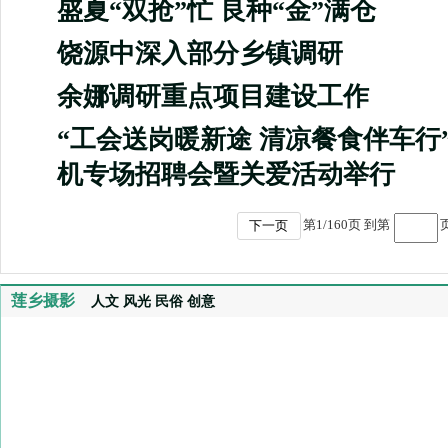
盛夏“双抢”忙 良种“金”满仓
饶源中深入部分乡镇调研
余娜调研重点项目建设工作
“工会送岗暖新途 清凉餐食伴车行
机专场招聘会暨关爱活动举行
第
1
/
160
页 到第
下一页
莲乡摄影
人文
风光
民俗
创意