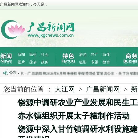
广昌新闻网欢迎您，今天是：
新闻
民生
社会
旅游
特产
白莲
图片
莲乡
政务
摄影
专题
教育
公告：
置情况公示
·
广昌新闻网2026年6月网络侵权举报受理处置情况公示
·
关于注销新闻记
您当前的位置 ：
大江网
>
广昌新闻网
>
新
饶源中调研农业产业发展和民生工
赤水镇组织开展太子糍制作活动
饶源中深入甘竹镇调研水利设施建