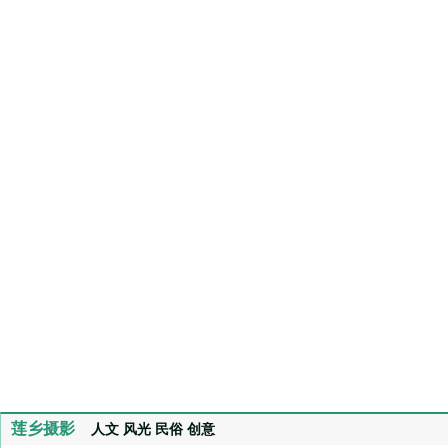
莲乡摄影
人文
风光
民俗
创意