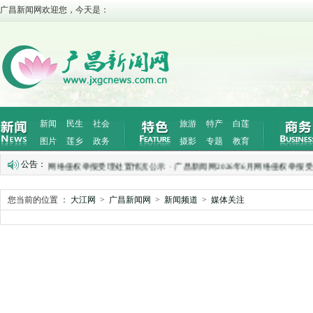
广昌新闻网欢迎您，今天是：
新闻
民生
社会
旅游
特产
白莲
图片
莲乡
政务
摄影
专题
教育
公告：
2026年7月网络侵权举报受理处置情况公示
·
广昌新闻网2026年6月网络侵权举报受
您当前的位置 ：
大江网
>
广昌新闻网
>
新闻频道
>
媒体关注