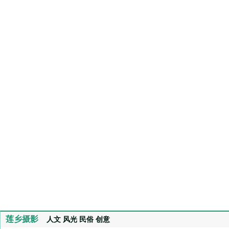
莲乡摄影
人文
风光
民俗
创意