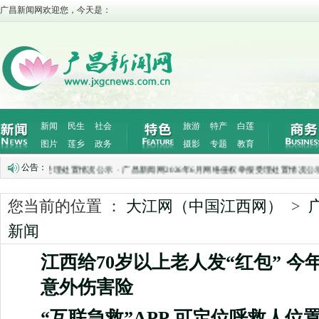
广昌新闻网欢迎您，今天是：
新闻
民生
社会
旅游
特产
白莲
图片
莲乡
政务
摄影
专题
教育
公告：
络侵权举报受理处置情况公示
·
广昌新闻网2026年6月网络侵权举报受理处置情况公示
·
您当前的位置 ：
大江网（中国江西网）
>
新闻
江西给70岁以上老人发“红包” 今
意外伤害险
“互联急救”APP 可定位呼救人位