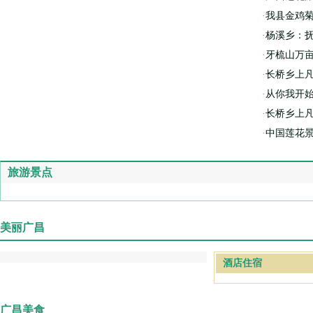
·
我县金鸡菊
·
杨溪乡：
·
牙梳山万
·
长桥乡上凡
·
从你我开始
·
长桥乡上
·
中国莲花
旅游景点
美丽广昌
酒店住宿
广昌美食