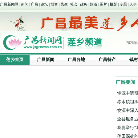
广昌新闻网
|
新闻
|
广昌
|
论坛
| 博客 |
民生
|
社会
|
政务
|
旅游
|
图片
|
摄影
| 专题 |
人事
2026
晚上
莲乡首页
广昌新闻
广昌各地
广昌特产
镇村
广昌要闻
·
饶源中调
·
赤水镇组
·
饶源中深入
·
全县服务
·
我县举行“
·
莲田深处的