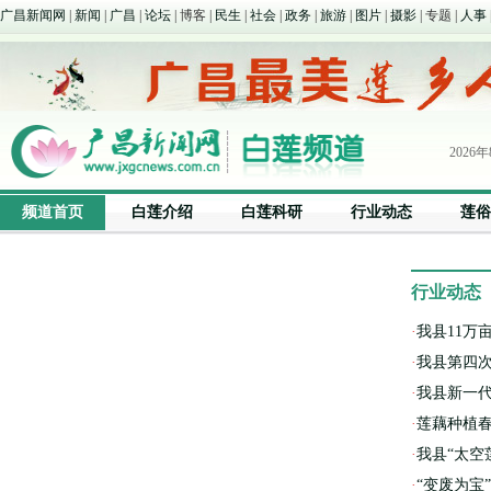
广昌新闻网
|
新闻
|
广昌
|
论坛
| 博客 |
民生
|
社会
|
政务
|
旅游
|
图片
|
摄影
| 专题 |
人事
2026
下午
频道首页
白莲介绍
白莲科研
行业动态
莲俗
行业动态
·
我县11万
·
我县第四次
·
我县新一
·
莲藕种植春
·
我县“太空
·
“变废为宝